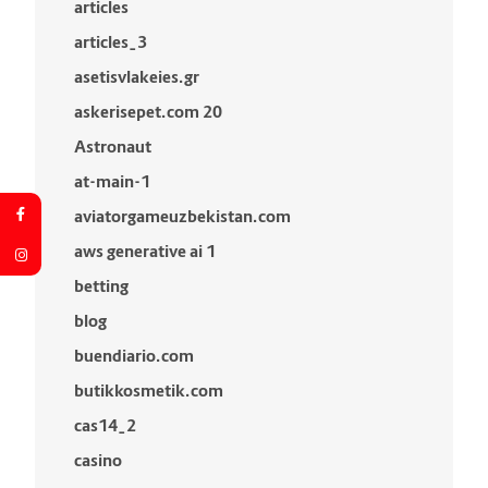
articles
articles_3
asetisvlakeies.gr
askerisepet.com 20
Astronaut
at-main-1
aviatorgameuzbekistan.com
aws generative ai 1
betting
blog
buendiario.com
butikkosmetik.com
cas14_2
casino