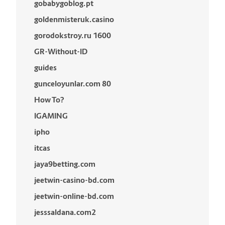
gobabygoblog.pt
goldenmisteruk.casino
gorodokstroy.ru 1600
GR-Without-ID
guides
gunceloyunlar.com 80
How To?
IGAMING
ipho
itcas
jaya9betting.com
jeetwin-casino-bd.com
jeetwin-online-bd.com
jesssaldana.com2