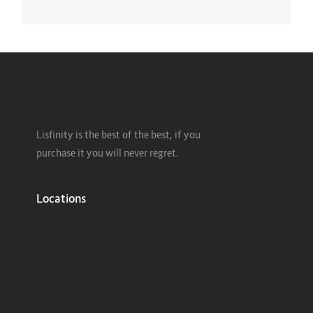
Lisfinity is the best of the best, if you
purchase it you will never regret.
Locations