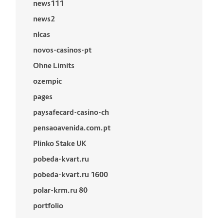
news111
news2
nlcas
novos-casinos-pt
Ohne Limits
ozempic
pages
paysafecard-casino-ch
pensaoavenida.com.pt
Plinko Stake UK
pobeda-kvart.ru
pobeda-kvart.ru 1600
polar-krm.ru 80
portfolio