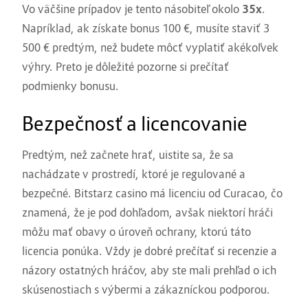
Vo väčšine prípadov je tento násobiteľ okolo
35x
.
Napríklad, ak získate bonus 100 €, musíte staviť 3
500 € predtým, než budete môcť vyplatiť akékoľvek
výhry. Preto je dôležité pozorne si prečítať
podmienky bonusu.
Bezpečnosť a licencovanie
Predtým, než začnete hrať, uistite sa, že sa
nachádzate v prostredí, ktoré je regulované a
bezpečné. Bitstarz casino má licenciu od Curacao, čo
znamená, že je pod dohľadom, avšak niektorí hráči
môžu mať obavy o úroveň ochrany, ktorú táto
licencia ponúka. Vždy je dobré prečítať si recenzie a
názory ostatných hráčov, aby ste mali prehľad o ich
skúsenostiach s výbermi a zákazníckou podporou.