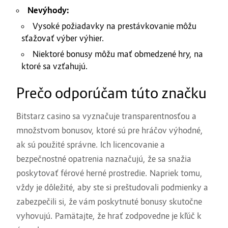
Nevýhody:
Vysoké požiadavky na prestávkovanie môžu
sťažovať výber výhier.
Niektoré bonusy môžu mať obmedzené hry, na
ktoré sa vzťahujú.
Prečo odporúčam túto značku
Bitstarz casino sa vyznačuje transparentnosťou a
množstvom bonusov, ktoré sú pre hráčov výhodné,
ak sú použité správne. Ich licencovanie a
bezpečnostné opatrenia naznačujú, že sa snažia
poskytovať férové herné prostredie. Napriek tomu,
vždy je dôležité, aby ste si preštudovali podmienky a
zabezpečili si, že vám poskytnuté bonusy skutočne
vyhovujú. Pamätajte, že hrať zodpovedne je kľúč k