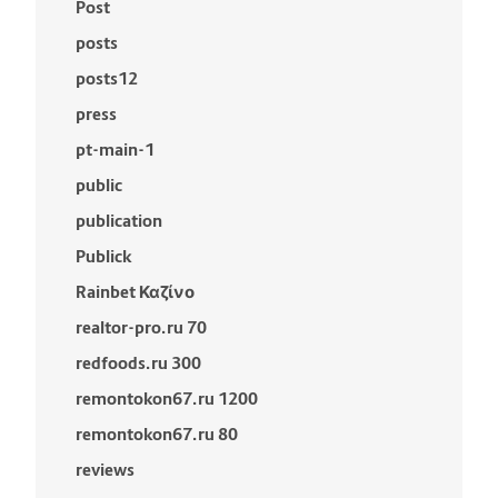
Post
posts
posts12
press
pt-main-1
public
publication
Publick
Rainbet Καζίνο
realtor-pro.ru 70
redfoods.ru 300
remontokon67.ru 1200
remontokon67.ru 80
reviews