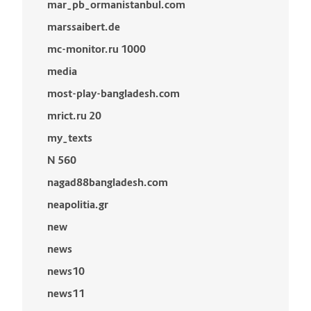
mar_pb_ormanistanbul.com
marssaibert.de
mc-monitor.ru 1000
media
most-play-bangladesh.com
mrict.ru 20
my_texts
N 560
nagad88bangladesh.com
neapolitia.gr
new
news
news10
news11