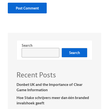
Search
Search
Recent Posts
Donbet UK and the Importance of Clear
Game Information
Hoe Stake schrijvers meer dan één branded
invalshoek geeft