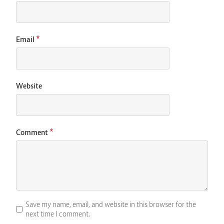
*
Email
Website
*
Comment
Save my name, email, and website in this browser for the
next time I comment.