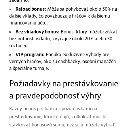
zadarmo.
Reload bonus:
Môže sa pohybovať okolo 50% na
ďalšie vklady, čo povzbudzuje hráčov k ďalšiemu
financovaniu účtu.
Bez vkladový bonus:
Bonus, ktorý môžete získať
bez nutnosti vkladu, zvyčajne okolo 20 € alebo 30
roztočení.
VIP program:
Ponúka exkluzívne výhody pre
verných hráčov, ako sú cashbacky, osobní manažéri
a špeciálne turnaje.
Požiadavky na prestávkovanie
a pravdepodobnosť výhry
Každý bonus prichádza s požiadavkami na
prestávkovanie, ktoré určujú, koľkokrát musíte
stávkovať bonusovú sumu, než si ju môžete vybrať.