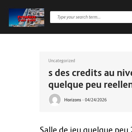
Uncategorized
s des credits au niv
quelque peu reelle
Horizons
-
04/24/2026
Salle de jeu quelque peu