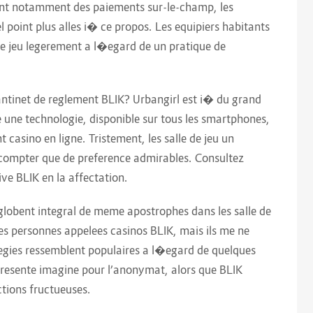
llent notamment des paiements sur-le-champ, les
l point plus alles i� ce propos. Les equipiers habitants
e jeu legerement a l�egard de un pratique de
tantinet de reglement BLIK? Urbangirl est i� du grand
 une technologie, disponible sur tous les smartphones,
t casino en ligne. Tristement, les salle de jeu un
 compter que de preference admirables. Consultez
ive BLIK en la affectation.
obent integral de meme apostrophes dans les salle de
les personnes appelees casinos BLIK, mais ils me ne
rategies ressemblent populaires a l�egard de quelques
presente imagine pour l’anonymat, alors que BLIK
ctions fructueuses.