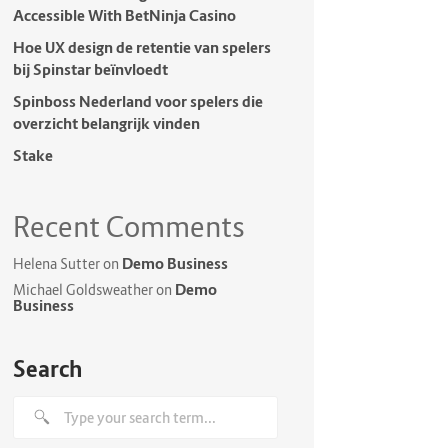
Accessible With BetNinja Casino
Hoe UX design de retentie van spelers
bij Spinstar beïnvloedt
Spinboss Nederland voor spelers die
overzicht belangrijk vinden
Stake
Recent Comments
Demo Business
Helena Sutter
on
Demo
Michael Goldsweather
on
Business
Search