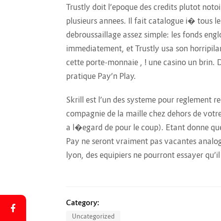
Trustly doit l’epoque des credits plutot noto
plusieurs annees. Il fait catalogue i� tous 
debroussaillage assez simple: les fonds eng
immediatement, et Trustly usa son horripila
cette porte-monnaie , ! une casino un brin. D
pratique Pay’n Play.
Skrill est l’un des systeme pour reglement 
compagnie de la maille chez dehors de votre 
a l�egard de pour le coup). Etant donne que
Pay ne seront vraiment pas vacantes analogu
lyon, des equipiers ne pourront essayer qu’il
Category:
Uncategorized