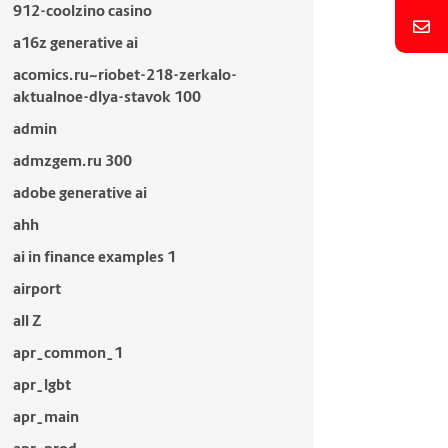
912-coolzino casino
a16z generative ai
acomics.ru~riobet-218-zerkalo-
aktualnoe-dlya-stavok 100
admin
admzgem.ru 300
adobe generative ai
ahh
ai in finance examples 1
airport
all Z
apr_common_1
apr_lgbt
apr_main