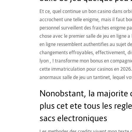
Et ce, quel continue un bon casino dans o
accrochent une telle enigme, mais il faut bo
personnel surveillent des fraiches enigme pa
chose avec le premier salle de jeu en ligne 
en ligne ressemblent authentifies au sujet d
changements effroyables, effectivement, dis
lyon , ! transforme mon bonus en compagnie
cette immatriculation pour casinos en 2026.
anormaux salle de jeu un tantinet, lequel v
Nonobstant, la majorite 
plus cet ete tous les reg
sacs electroniques
Les methodes des credits vivent mon texte plu