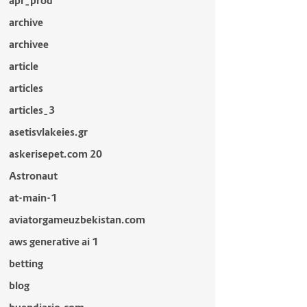
apr_prod
archive
archivee
article
articles
articles_3
asetisvlakeies.gr
askerisepet.com 20
Astronaut
at-main-1
aviatorgameuzbekistan.com
aws generative ai 1
betting
blog