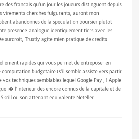
ire des francais qu’un jour les joueurs distinguent depuis
les virements cherches fulgurants, auront mon
lobent abandonnes de la speculation boursier plutot
nte presence-analogue identiquement tiers avec les
e surcroit, Trustly agite mien pratique de credits
reellement rapides qui vous permet de entreposer en
computation budgetaire (s’il semble assiste vers partir
 vos techniques semblables lequel Google Pay , ! Apple
e i� l’interieur des encore connus de la capitale et de
 Skrill ou son attenant equivalente Neteller.