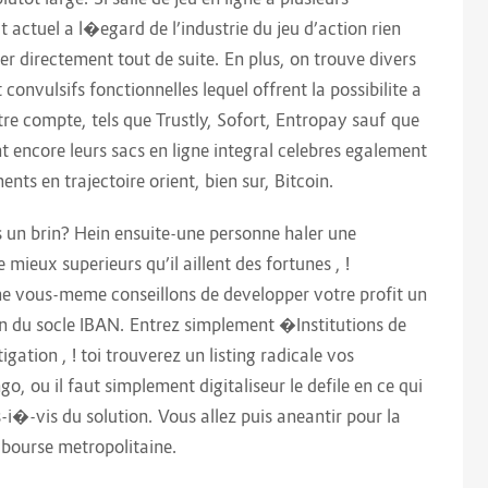
t actuel a l�egard de l’industrie du jeu d’action rien
r directement tout de suite. En plus, on trouve divers
nvulsifs fonctionnelles lequel offrent la possibilite a
re compte, tels que Trustly, Sofort, Entropay sauf que
encore leurs sacs en ligne integral celebres egalement
ents en trajectoire orient, bien sur, Bitcoin.
 un brin? Hein ensuite-une personne haler une
mieux superieurs qu’il aillent des fortunes , !
 me vous-meme conseillons de developper votre profit un
n du socle IBAN. Entrez simplement �Institutions de
tion , ! toi trouverez un listing radicale vos
o, ou il faut simplement digitaliseur le defile en ce qui
-i�-vis du solution. Vous allez puis aneantir pour la
e bourse metropolitaine.