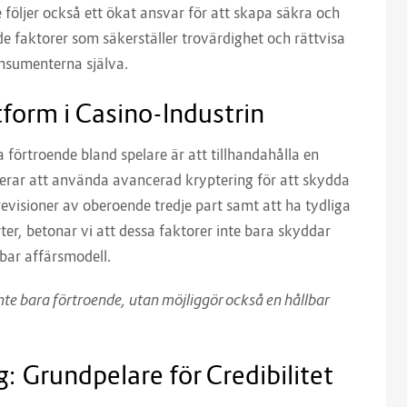
följer också ett ökat ansvar för att skapa säkra och
 de faktorer som säkerställer trovärdighet och rättvisa
nsumenterna själva.
tform i Casino-Industrin
 förtroende bland spelare är att tillhandahålla en
uderar att använda avancerad kryptering för att skydda
visioner av oberoende tredje part samt att ha tydliga
r, betonar vi att dessa faktorer inte bara skyddar
lbar affärsmodell.
nte bara förtroende, utan möjliggör också en hållbar
g: Grundpelare för Credibilitet