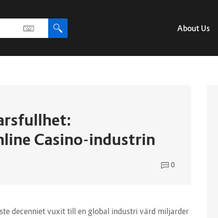
About Us
rsfullhet:
nline Casino-industrin
0
e decenniet vuxit till en global industri värd miljarder