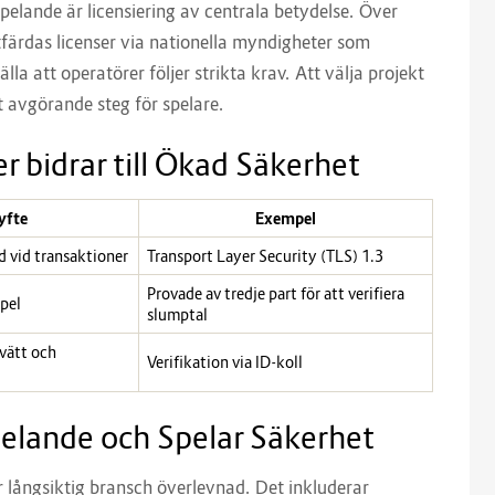
spelande är licensiering av centrala betydelse. Över
färdas licenser via nationella myndigheter som
lla att operatörer följer strikta krav. Att välja projekt
t avgörande steg för spelare.
 bidrar till Ökad Säkerhet
yfte
Exempel
 vid transaktioner
Transport Layer Security (TLS) 1.3
Provade av tredje part för att verifiera
spel
slumptal
vätt och
Verifikation via ID-koll
pelande och Spelar Säkerhet
r långsiktig bransch överlevnad. Det inkluderar