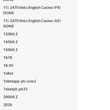
11) 2470 links English Casino (FR)
DONE
11) 2470 links English Casino (US)
DONE
1200A Z
1450A Z
1500A Z
1678
18.05
1xBet
1xbetapp-ph.com2
1xbetph.ph33
2000A Z
2026