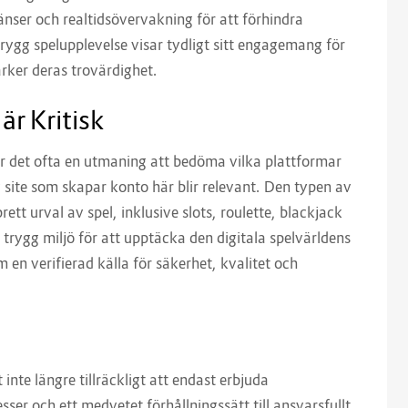
änser och realtidsövervakning för att förhindra
rygg spelupplevelse visar tydligt sitt engagemang för
ärker deras trovärdighet.
är Kritisk
är det ofta en utmaning att bedöma vilka plattformar
v site som
skapar konto här
blir relevant. Den typen av
brett urval av spel, inklusive slots, roulette, blackjack
trygg miljö för att upptäcka den digitala spelvärldens
en verifierad källa för säkerhet, kvalitet och
inte längre tillräckligt att endast erbjuda
ser och ett medvetet förhållningssätt till ansvarsfullt