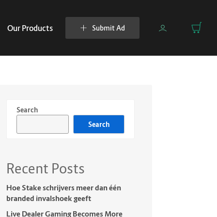
Our Products
Submit Ad
Search
Search
Recent Posts
Hoe Stake schrijvers meer dan één
branded invalshoek geeft
Live Dealer Gaming Becomes More