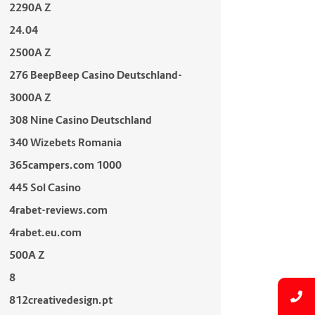
2290A Z
24.04
2500A Z
276 BeepBeep Casino Deutschland-
3000A Z
308 Nine Casino Deutschland
340 Wizebets Romania
365campers.com 1000
445 Sol Casino
4rabet-reviews.com
4rabet.eu.com
500A Z
8
812creativedesign.pt