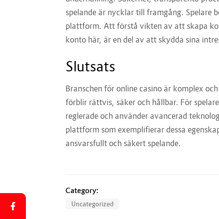
spelande är nycklar till framgång. Spelare b
plattform. Att förstå vikten av att skapa k
konto här, är en del av att skydda sina intre
Slutsats
Branschen för online casino är komplex och k
förblir rättvis, säker och hållbar. För spelar
reglerade och använder avancerad teknolog
plattform som exemplifierar dessa egenskape
ansvarsfullt och säkert spelande.
Category:
Uncategorized