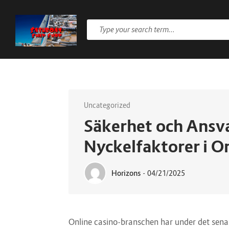
Uncategorized
Säkerhet och Ansva
Nyckelfaktorer i O
Horizons
-
04/21/2025
Online casino-branschen har under det senast