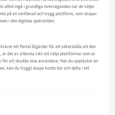
ör alltid ingå i grundliga överväganden när de väljer
onto på en verifierad och trygg plattform, som skapar
ssen i den digitala spelvärlden.
räver ett flertal åtgärder för att säkerställa att den
e, är det av yttersta vikt att välja plattformar som är
i för att skydda sina användare. När du upptäcker en
r, kan du tryggt skapa konto här och delta i ett