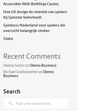
Accessible With BetNinja Casino
Hoe UX design de retentie van spelers
bij Spinstar beïnvloedt
Spinboss Nederland voor spelers die
overzicht belangrijk vinden
Stake
Recent Comments
Demo Business
Helena Sutter
on
Demo
Michael Goldsweather
on
Business
Search