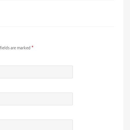
*
fields are marked