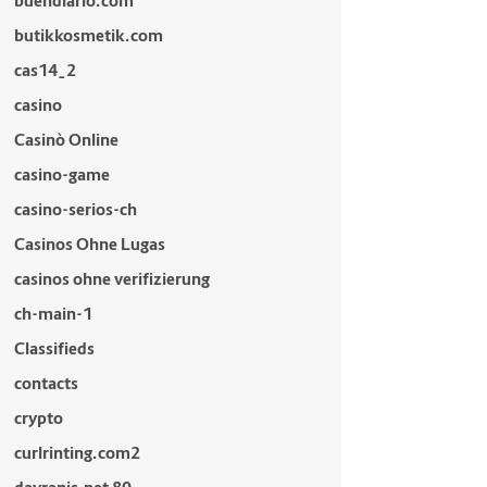
buendiario.com
butikkosmetik.com
cas14_2
casino
Casinò Online
casino-game
casino-serios-ch
Casinos Ohne Lugas
casinos ohne verifizierung
ch-main-1
Classifieds
contacts
crypto
curlrinting.com2