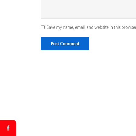
Save my name, email, and website in this browse