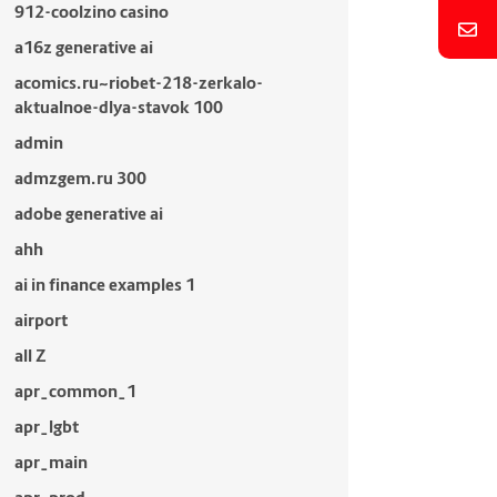
912-coolzino casino
a16z generative ai
acomics.ru~riobet-218-zerkalo-
aktualnoe-dlya-stavok 100
admin
admzgem.ru 300
adobe generative ai
ahh
ai in finance examples 1
airport
all Z
apr_common_1
apr_lgbt
apr_main