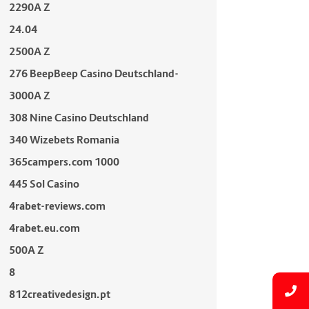
2290A Z
24.04
2500A Z
276 BeepBeep Casino Deutschland-
3000A Z
308 Nine Casino Deutschland
340 Wizebets Romania
365campers.com 1000
445 Sol Casino
4rabet-reviews.com
4rabet.eu.com
500A Z
8
812creativedesign.pt