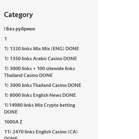
Category
! Без рубрики
1
1) 1320 links Mix Mix (ENG) DONE
1) 1350 links Arabic Casino DONE
1) 3000 links + 100 sitewide links
Thailand Casino DONE
1) 3000 links Thailand Casino DONE
1) 8000 links English News DONE
1)14980 links Mix Crypto betting
DONE
1000A Z
11) 2470 links English Casino (CA)
DONE