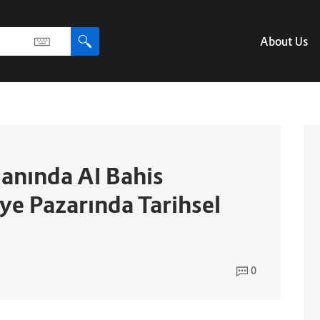
About Us
anında AI Bahis
ye Pazarında Tarihsel
0