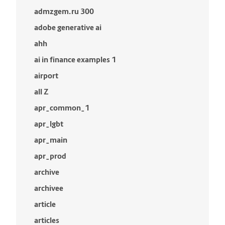
admzgem.ru 300
adobe generative ai
ahh
ai in finance examples 1
airport
all Z
apr_common_1
apr_lgbt
apr_main
apr_prod
archive
archivee
article
articles