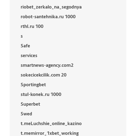
riobet_zerkalo_na_segodnya
robot-santehnika.ru 1000
rthl.ru 100
s
Safe
services
smartnews-agency.com2
sokecicekcilik.com 20
Sportingbet
stul-konek.ru 1000
Superbet
Swed
t.meLuchshie_online_kazino
t.memirror_1xbet_working