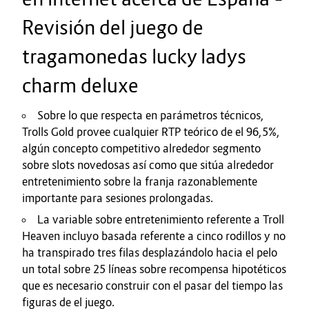
Revisión del juego de
tragamonedas lucky ladys
charm deluxe
Sobre lo que respecta en parámetros técnicos,
Trolls Gold provee cualquier RTP teórico de el 96,5%,
algún concepto competitivo alrededor segmento
sobre slots novedosas así­ como que sitúa alrededor
entretenimiento sobre la franja razonablemente
importante para sesiones prolongadas.
La variable sobre entretenimiento referente a Troll
Heaven incluyo basada referente a cinco rodillos y no
ha transpirado tres filas desplazándolo hacia el pelo
un total sobre 25 líneas sobre recompensa hipotéticos
que es necesario construir con el pasar del tiempo las
figuras de el juego.