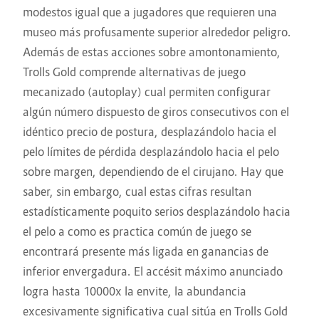
modestos igual que a jugadores que requieren una
museo más profusamente superior alrededor peligro.
Además de estas acciones sobre amontonamiento,
Trolls Gold comprende alternativas de juego
mecanizado (autoplay) cual permiten configurar
algún número dispuesto de giros consecutivos con el
idéntico precio de postura, desplazándolo hacia el
pelo límites de pérdida desplazándolo hacia el pelo
sobre margen, dependiendo de el cirujano. Hay que
saber, sin embargo, cual estas cifras resultan
estadísticamente poquito serios desplazándolo hacia
el pelo a como es practica común de juego se
encontrará presente más ligada en ganancias de
inferior envergadura. El accésit máximo anunciado
logra hasta 10000x la envite, la abundancia
excesivamente significativa cual sitúa en Trolls Gold