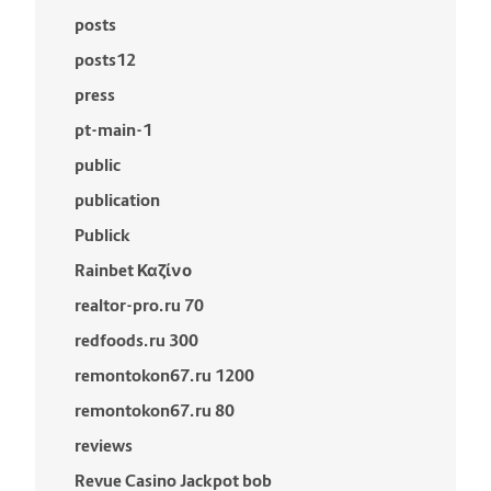
posts
posts12
press
pt-main-1
public
publication
Publick
Rainbet Καζίνο
realtor-pro.ru 70
redfoods.ru 300
remontokon67.ru 1200
remontokon67.ru 80
reviews
Revue Casino Jackpot bob