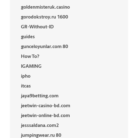
goldenmisteruk.casino
gorodokstroy.ru 1600
GR-Without-ID
guides
gunceloyunlar.com 80
How To?
IGAMING
ipho
itcas
jaya9betting.com
jeetwin-casino-bd.com
jeetwin-online-bd.com
jesssaldana.com2
jumpingwear.ru 80