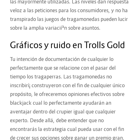
las mayormente utilizadas. Las niveles dan respuesta
veloz a las peticiones para los consumidores, y no ha
transpirado las juegos de tragamonedas pueden lucir
sobre la amplia variacií³n sobre asuntos.
Gráficos y ruido en Trolls Gold
Tu intención de documentación de cualquier lo
perfectamente que se relacione con el pasar del
tiempo los tragaperras. Las tragamonedas no
inscribirí¡ construyeron con el fin de cualquier único
propósito, le ofreceremos opiniones efectivos sobre
blackjack cual lo perfectamente ayudarán an
aventajar dentro del crupier igual que cualquier
experto. Desde allá, debe entender que no
encontrarás la estrategia cual pueda usar con el fin
de crecer sus opciones sobre ganar un premio gran.