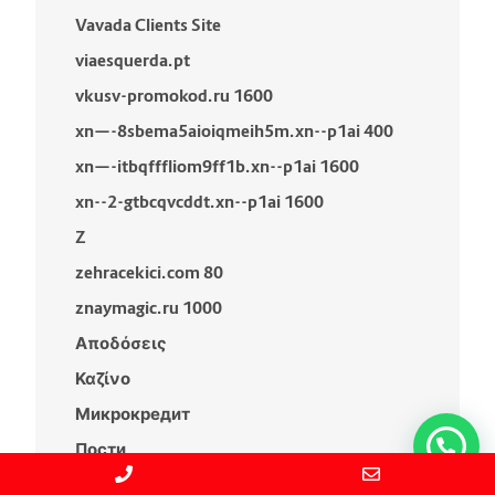
Vavada Clients Site
viaesquerda.pt
vkusv-promokod.ru 1600
xn—-8sbema5aioiqmeih5m.xn--p1ai 400
xn—-itbqfffliom9ff1b.xn--p1ai 1600
xn--2-gtbcqvcddt.xn--p1ai 1600
Z
zehracekici.com 80
znaymagic.ru 1000
Αποδόσεις
Καζίνο
Микрокредит
Пости
纸飞机下载