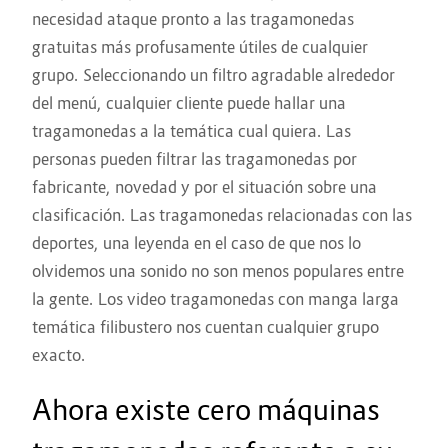
necesidad ataque pronto a las tragamonedas
gratuitas más profusamente útiles de cualquier
grupo. Seleccionando un filtro agradable alrededor
del menú, cualquier cliente puede hallar una
tragamonedas a la temática cual quiera. Las
personas pueden filtrar las tragamonedas por
fabricante, novedad y por el situación sobre una
clasificación. Las tragamonedas relacionadas con las
deportes, una leyenda en el caso de que nos lo
olvidemos una sonido no son menos populares entre
la gente. Los video tragamonedas con manga larga
temática filibustero nos cuentan cualquier grupo
exacto.
Ahora existe cero máquinas