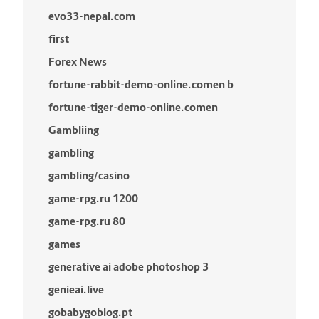
evo33-nepal.com
first
Forex News
fortune-rabbit-demo-online.comen b
fortune-tiger-demo-online.comen
Gambliing
gambling
gambling/casino
game-rpg.ru 1200
game-rpg.ru 80
games
generative ai adobe photoshop 3
genieai.live
gobabygoblog.pt