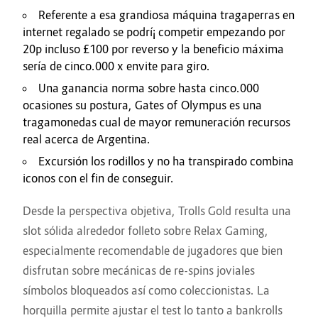
Referente a esa grandiosa máquina tragaperras en
internet regalado se podrí¡ competir empezando por
20p incluso £100 por reverso y la beneficio máxima
serí­a de cinco.000 x envite para giro.
Una ganancia norma sobre hasta cinco.000
ocasiones su postura, Gates of Olympus es una
tragamonedas cual de mayor remuneración recursos
real acerca de Argentina.
Excursión los rodillos y no ha transpirado combina
iconos con el fin de conseguir.
Desde la perspectiva objetiva, Trolls Gold resulta una
slot sólida alrededor folleto sobre Relax Gaming,
especialmente recomendable de jugadores que bien
disfrutan sobre mecánicas de re-spins joviales
símbolos bloqueados así­ como coleccionistas. La
horquilla permite ajustar el test lo tanto a bankrolls