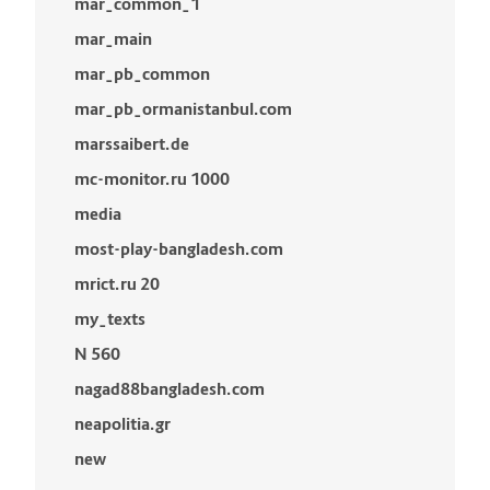
mar_common_1
mar_main
mar_pb_common
mar_pb_ormanistanbul.com
marssaibert.de
mc-monitor.ru 1000
media
most-play-bangladesh.com
mrict.ru 20
my_texts
N 560
nagad88bangladesh.com
neapolitia.gr
new