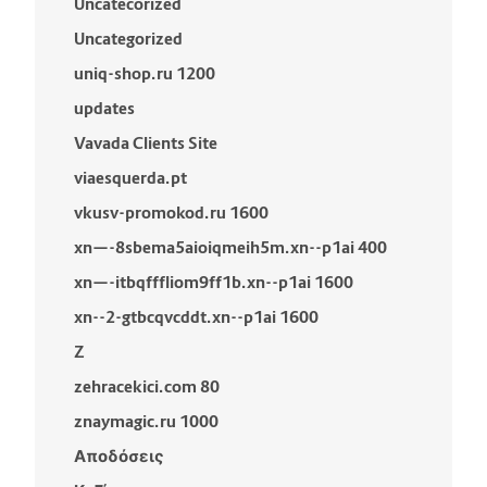
Uncatecorized
Uncategorized
uniq-shop.ru 1200
updates
Vavada Clients Site
viaesquerda.pt
vkusv-promokod.ru 1600
xn—-8sbema5aioiqmeih5m.xn--p1ai 400
xn—-itbqfffliom9ff1b.xn--p1ai 1600
xn--2-gtbcqvcddt.xn--p1ai 1600
Z
zehracekici.com 80
znaymagic.ru 1000
Αποδόσεις