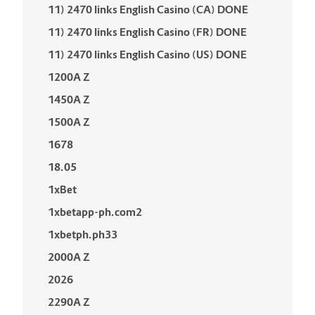
11) 2470 links English Casino (CA) DONE
11) 2470 links English Casino (FR) DONE
11) 2470 links English Casino (US) DONE
1200A Z
1450A Z
1500A Z
1678
18.05
1xBet
1xbetapp-ph.com2
1xbetph.ph33
2000A Z
2026
2290A Z