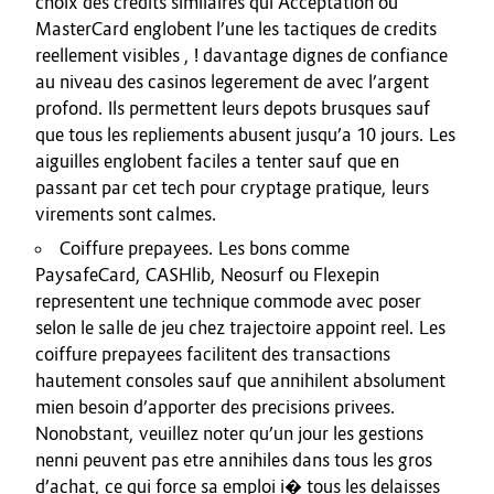
choix des credits similaires qui Acceptation ou
MasterCard englobent l’une les tactiques de credits
reellement visibles , ! davantage dignes de confiance
au niveau des casinos legerement de avec l’argent
profond. Ils permettent leurs depots brusques sauf
que tous les repliements abusent jusqu’a 10 jours. Les
aiguilles englobent faciles a tenter sauf que en
passant par cet tech pour cryptage pratique, leurs
virements sont calmes.
Coiffure prepayees. Les bons comme
PaysafeCard, CASHlib, Neosurf ou Flexepin
representent une technique commode avec poser
selon le salle de jeu chez trajectoire appoint reel. Les
coiffure prepayees facilitent des transactions
hautement consoles sauf que annihilent absolument
mien besoin d’apporter des precisions privees.
Nonobstant, veuillez noter qu’un jour les gestions
nenni peuvent pas etre annihiles dans tous les gros
d’achat, ce qui force sa emploi i� tous les delaisses