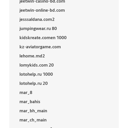
jeetwin-casino-bd.com
jeetwin-online-bd.com
jesssaldana.com2
jumpingwear.ru 80
kidskreate.comen 1000
kz-aviatorgame.com
lehome.md2
lomykids.com 20
lotohelp.ru 1000
lotohelp.ru 20
mar_8
mar_bahis
mar_bh_main
mar_ch_main