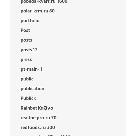
pobeda-kvart.ru 1600
polar-krm.ru 80
portfolio
Post
posts
posts12
press
pt-main-1
public
publication
Publick
Rainbet Καζίνο
realtor-pro.ru 70
redfoods.ru 300