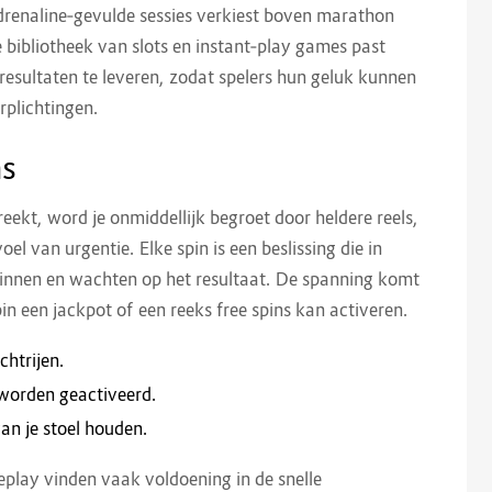
adrenaline‑gevulde sessies verkiest boven marathon
e bibliotheek van slots en instant‑play games past
resultaten te leveren, zodat spelers hun geluk kunnen
rplichtingen.
ns
eekt, word je onmiddellijk begroet door heldere reels,
l van urgentie. Elke spin is een beslissing die in
pinnen en wachten op het resultaat. De spanning komt
in een jackpot of een reeks free spins kan activeren.
chtrijen.
worden geactiveerd.
 van je stoel houden.
eplay vinden vaak voldoening in de snelle