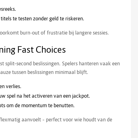
esreeks.
tels te testen zonder geld te riskeren.
orkomt burn-out of frustratie bij langere sessies.
tning Fast Choices
st split‑second beslissingen. Spelers hanteren vaak een
uze tussen beslissingen minimaal blijft.
n verlies.
uw spel na het activeren van een jackpot.
slots om de momentum te benutten.
eflexmatig aanvoelt – perfect voor wie houdt van de