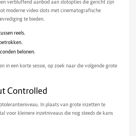
en verbluffend aanbod aan slotopties die gericht zijn
s tot moderne video slots met cinematografische
evrediging te bieden.
ussen reels.
 betrokken.
seconden belonen.
en in een korte sessie, op zoek naar die volgende grote
ut Controlled
otolerantieniveau. In plaats van grote inzetten te
al voor kleinere inzetniveaus die nog steeds de kans