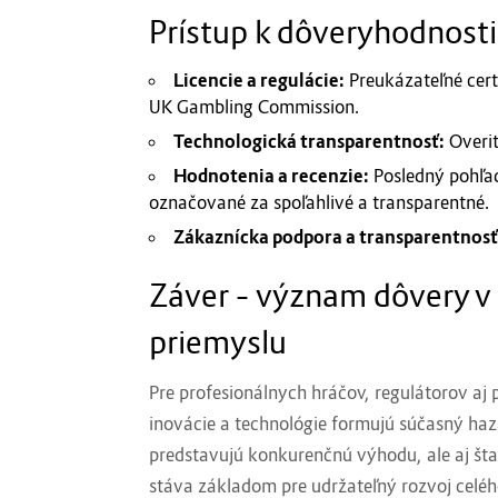
Prístup k dôveryhodnosti
Licencie a regulácie:
Preukázateľné cert
UK Gambling Commission.
Technologická transparentnosť:
Overit
Hodnotenia a recenzie:
Posledný pohľad
označované za spoľahlivé a transparentné.
Zákaznícka podpora a transparentnos
Záver – význam dôvery v 
priemyslu
Pre profesionálnych hráčov, regulátorov aj 
inovácie a technológie formujú súčasný haz
predstavujú konkurenčnú výhodu, ale aj št
stáva základom pre udržateľný rozvoj celéh