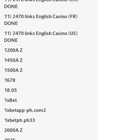
DONE
11) 2470 links English Casino (FR)
DONE
11) 2470 links English Casino (US)
DONE
1200A Z
1450A Z
1500A Z
1678
18.05
1xBet
1xbetapp-ph.com2
1xbetph.ph33
2000A Z