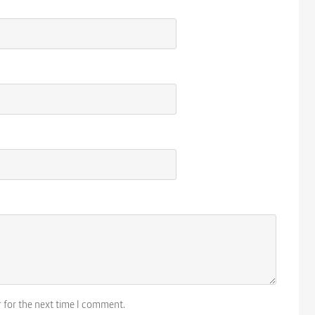
r for the next time I comment.