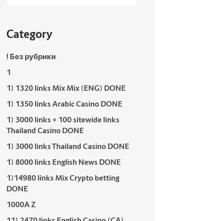
Category
! Без рубрики
1
1) 1320 links Mix Mix (ENG) DONE
1) 1350 links Arabic Casino DONE
1) 3000 links + 100 sitewide links
Thailand Casino DONE
1) 3000 links Thailand Casino DONE
1) 8000 links English News DONE
1)14980 links Mix Crypto betting
DONE
1000A Z
11) 2470 links English Casino (CA)