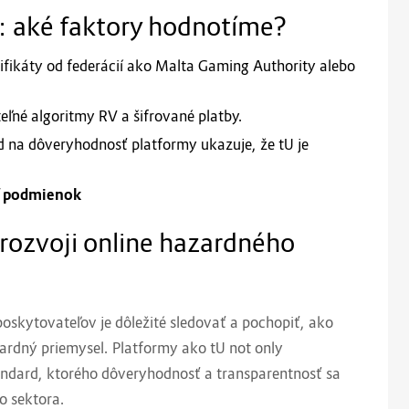
: aké faktory hodnotíme?
ifikáty od federácií ako Malta Gaming Authority alebo
eľné algoritmy RV a šifrované platby.
 na dôveryhodnosť platformy ukazuje, že tU je
ť podmienok
rozvoji online hazardného
poskytovateľov je dôležité sledovať a pochopiť, ako
ardný priemysel. Platformy ako tU not only
andard, ktorého dôveryhodnosť a transparentnosť sa
o sektora.