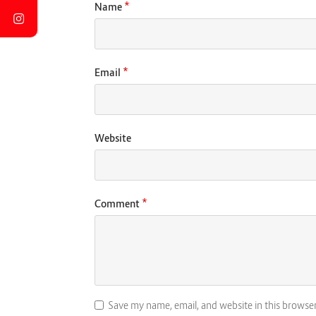
*
Name
*
Email
Website
*
Comment
Save my name, email, and website in this browse