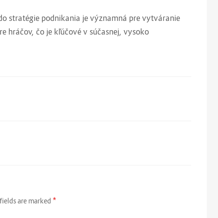
do stratégie podnikania je významná pre vytváranie
e hráčov, čo je kľúčové v súčasnej, vysoko
*
fields are marked