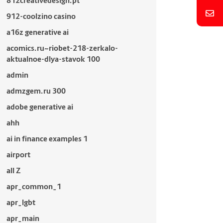
812creativedesign.pt
912-coolzino casino
a16z generative ai
acomics.ru~riobet-218-zerkalo-
aktualnoe-dlya-stavok 100
admin
admzgem.ru 300
adobe generative ai
ahh
ai in finance examples 1
airport
all Z
apr_common_1
apr_lgbt
apr_main