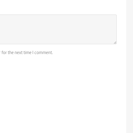
r for the next time I comment.