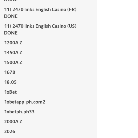
11) 2470 links English Casino (FR)
DONE
11) 2470 links English Casino (US)
DONE
1200A Z
1450A Z
1500A Z
1678
18.05
1xBet
1xbetapp-ph.com2
1xbetph.ph33
2000A Z
2026