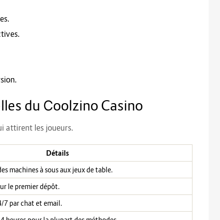
es.
tives.
sion.
elles du Сoolzino Casino
 attirent les joueurs.
Détails
 des machines à sous aux jeux de table.
ur le premier dépôt.
/7 par chat et email.
24 heures pour la plupart des méthodes.