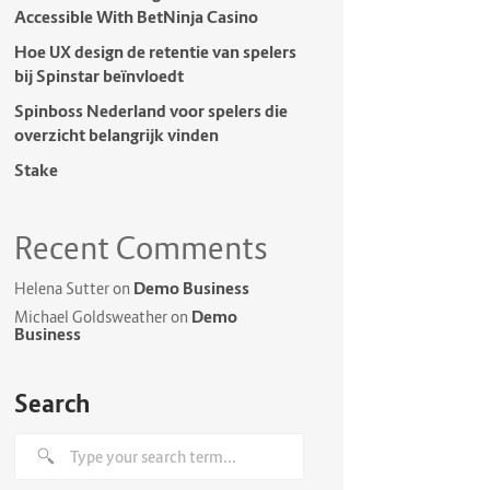
Accessible With BetNinja Casino
Hoe UX design de retentie van spelers
bij Spinstar beïnvloedt
Spinboss Nederland voor spelers die
overzicht belangrijk vinden
Stake
Recent Comments
Demo Business
Helena Sutter
on
Demo
Michael Goldsweather
on
Business
Search