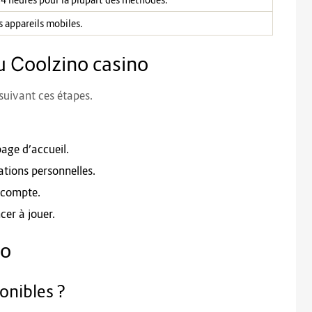
 appareils mobiles.
u Сoolzino casino
suivant ces étapes.
page d’accueil.
ations personnelles.
 compte.
er à jouer.
no
onibles ?