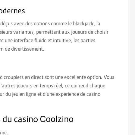
modernes
 déçus avec des options comme le blackjack, la
usieurs variantes, permettant aux joueurs de choisir
 une interface fluide et intuitive, les parties
m de divertissement.
c croupiers en direct sont une excellente option. Vous
d’autres joueurs en temps réel, ce qui rend chaque
ur du jeu en ligne et d’une expérience de casino
 du casino Сoolzino
orme.