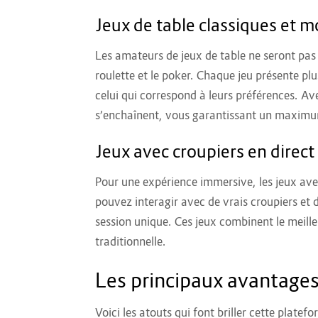
Jeux de table classiques et 
Les amateurs de jeux de table ne seront pas
roulette et le poker. Chaque jeu présente pl
celui qui correspond à leurs préférences. Avec
s’enchaînent, vous garantissant un maximu
Jeux avec croupiers en direct
Pour une expérience immersive, les jeux ave
pouvez interagir avec de vrais croupiers et 
session unique. Ces jeux combinent le meille
traditionnelle.
Les principaux avantages
Voici les atouts qui font briller cette platef