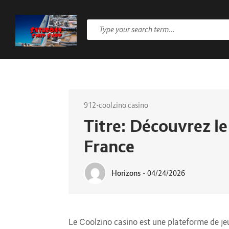
912-coolzino casino
Titre: Découvrez le
France
Horizons
-
04/24/2026
Le Сoolzino casino est une plateforme de je