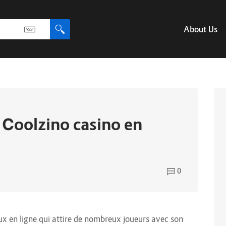
About Us
 Сoolzino casino en
0
ux en ligne qui attire de nombreux joueurs avec son