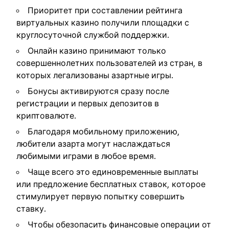
Приоритет при составлении рейтинга
виртуальных казино получили площадки с
круглосуточной службой поддержки.
Онлайн казино принимают только
совершеннолетних пользователей из стран, в
которых легализованы азартные игры.
Бонусы активируются сразу после
регистрации и первых депозитов в
криптовалюте.
Благодаря мобильному приложению,
любители азарта могут наслаждаться
любимыми играми в любое время.
Чаще всего это единовременные выплаты
или предложение бесплатных ставок, которое
стимулирует первую попытку совершить
ставку.
Чтобы обезопасить финансовые операции от