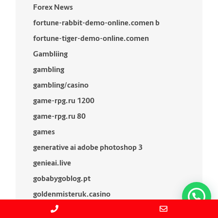
Forex News
fortune-rabbit-demo-online.comen b
fortune-tiger-demo-online.comen
Gambliing
gambling
gambling/casino
game-rpg.ru 1200
game-rpg.ru 80
games
generative ai adobe photoshop 3
genieai.live
gobabygoblog.pt
goldenmisteruk.casino
gorodokstroy.ru 1600