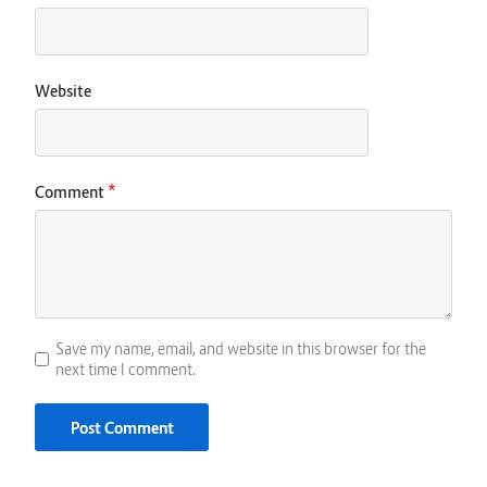
Website
*
Comment
Save my name, email, and website in this browser for the
next time I comment.