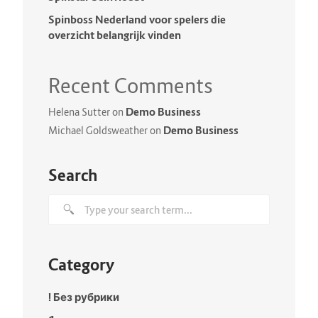
Spinboss Nederland voor spelers die
overzicht belangrijk vinden
Recent Comments
Demo Business
Helena Sutter
on
Demo Business
Michael Goldsweather
on
Search
Category
! Без рубрики