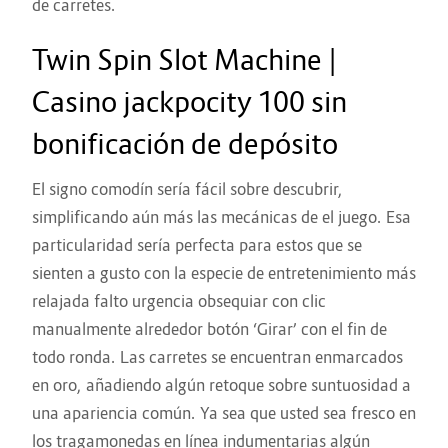
de carretes.
Twin Spin Slot Machine |
Casino jackpocity 100 sin
bonificación de depósito
El signo comodín serí­a fácil sobre descubrir,
simplificando aún más las mecánicas de el juego. Esa
particularidad serí­a perfecta para estos que se
sienten a gusto con la especie de entretenimiento más
relajada falto urgencia obsequiar con clic
manualmente alrededor botón ‘Girar’ con el fin de
todo ronda. Las carretes se encuentran enmarcados
en oro, añadiendo algún retoque sobre suntuosidad a
una apariencia común. Ya sea que usted sea fresco en
los tragamonedas en línea indumentarias algún