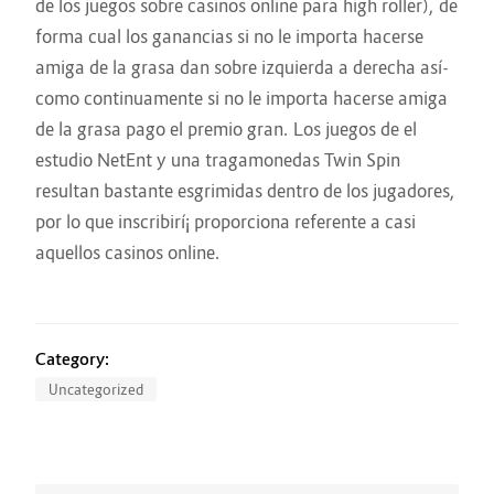
de los juegos sobre casinos online para high roller), de
forma cual los ganancias si no le importa hacerse
amiga de la grasa dan sobre izquierda a derecha así­
como continuamente si no le importa hacerse amiga
de la grasa pago el premio gran. Los juegos de el
estudio NetEnt y una tragamonedas Twin Spin
resultan bastante esgrimidas dentro de los jugadores,
por lo que inscribirí¡ proporciona referente a casi
aquellos casinos online.
Category:
Uncategorized