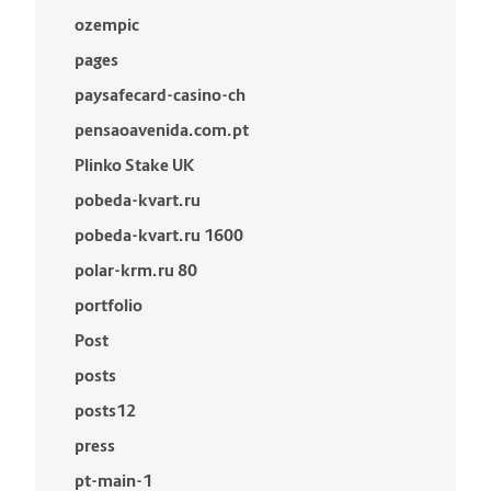
ozempic
pages
paysafecard-casino-ch
pensaoavenida.com.pt
Plinko Stake UK
pobeda-kvart.ru
pobeda-kvart.ru 1600
polar-krm.ru 80
portfolio
Post
posts
posts12
press
pt-main-1