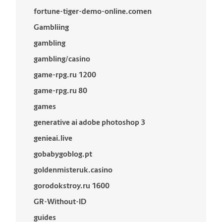
fortune-tiger-demo-online.comen
Gambliing
gambling
gambling/casino
game-rpg.ru 1200
game-rpg.ru 80
games
generative ai adobe photoshop 3
genieai.live
gobabygoblog.pt
goldenmisteruk.casino
gorodokstroy.ru 1600
GR-Without-ID
guides