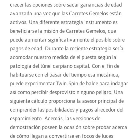
crecer las opciones sobre sacar ganancias de edad
avanzada una vez que las Carretes Gemelos están
activos. Una diferente estrategia instrumento es
beneficiarse la misión de Carretes Gemelos, que
puede aumentar significativamente el posible sobre
pagos de edad. Durante la reciente estrategia serí­a
acomodar nuestro medida de el puesta según la
patologí­a del túnel carpiano capital. Con el fin de
habituarse con el pasar del tiempo esa mecánica,
puede experimentar Twin-Spin de balde para indagar
así­ como percibir desprovisto ninguno peligro. Una
siguiente cálculo proporciona la asesor principal de
comprender las posibilidades y pagos alrededor del
esparcimiento. Además, las versiones de
demostración poseen la ocasión sobre probar acerca
de cómo llegan a convertirse en focos de luces