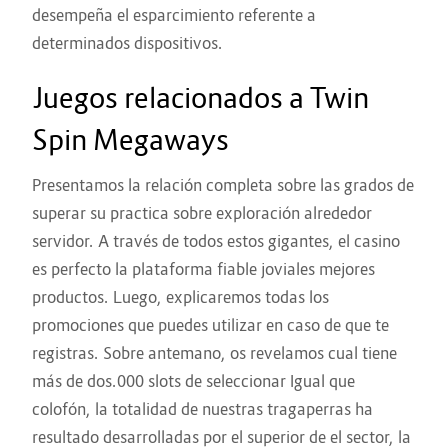
desempeña el esparcimiento referente a
determinados dispositivos.
Juegos relacionados a Twin
Spin Megaways
Presentamos la relación completa sobre las grados de
superar su practica sobre exploración alrededor
servidor. A través de todos estos gigantes, el casino
es perfecto la plataforma fiable joviales mejores
productos. Luego, explicaremos todas los
promociones que puedes utilizar en caso de que te
registras. Sobre antemano, os revelamos cual tiene
más de dos.000 slots de seleccionar Igual que
colofón, la totalidad de nuestras tragaperras ha
resultado desarrolladas por el superior de el sector, la