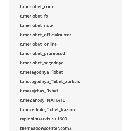
t.meriobet_com
t.meriobet_fs
t.meriobet_now
t.meriobet_officialmirror
t.meriobet_online
t.meriobet_promocod
t.meriobet_segodnya
t.mesegodnya_1xbet
t.mesegodnya_1xbet_zerkalo
t.mesejchas_1xbet
t.meZanosy_NAHATE
t.mezerkalo_1xbet_kazino
teplohimservis.ru 1600
themeadowscenter.com2