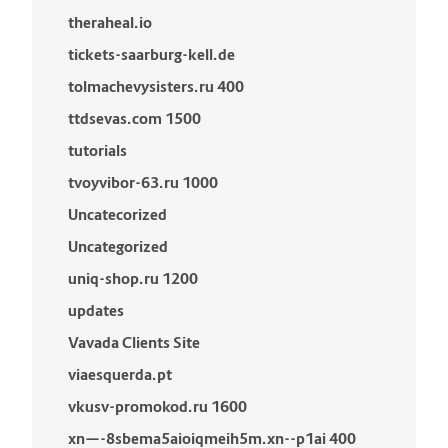
theraheal.io
tickets-saarburg-kell.de
tolmachevysisters.ru 400
ttdsevas.com 1500
tutorials
tvoyvibor-63.ru 1000
Uncatecorized
Uncategorized
uniq-shop.ru 1200
updates
Vavada Clients Site
viaesquerda.pt
vkusv-promokod.ru 1600
xn—-8sbema5aioiqmeih5m.xn--p1ai 400