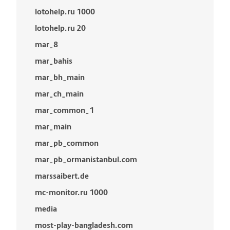
lotohelp.ru 1000
lotohelp.ru 20
mar_8
mar_bahis
mar_bh_main
mar_ch_main
mar_common_1
mar_main
mar_pb_common
mar_pb_ormanistanbul.com
marssaibert.de
mc-monitor.ru 1000
media
most-play-bangladesh.com