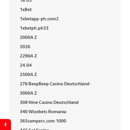
18.05
1xBet
1xbetapp-ph.com2
1xbetph.ph33
2000A Z
2026
2290A Z
24.04
2500A Z
276 BeepBeep Casino Deutschland-
3000A Z
308 Nine Casino Deutschland
340 Wizebets Romania
365campers.com 1000