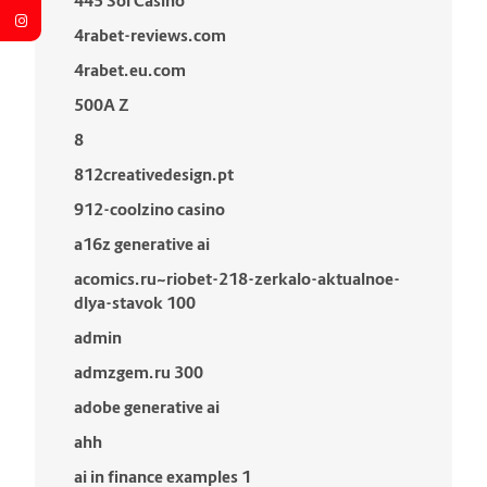
445 Sol Casino
4rabet-reviews.com
4rabet.eu.com
500A Z
8
812creativedesign.pt
912-coolzino casino
a16z generative ai
acomics.ru~riobet-218-zerkalo-aktualnoe-
dlya-stavok 100
admin
admzgem.ru 300
adobe generative ai
ahh
ai in finance examples 1