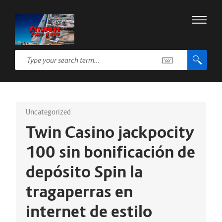
Uncategorized
Twin Casino jackpocity
100 sin bonificación de
depósito Spin la
tragaperras en
internet de estilo