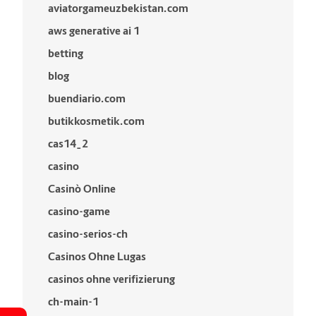
aviatorgameuzbekistan.com
aws generative ai 1
betting
blog
buendiario.com
butikkosmetik.com
cas14_2
casino
Casinò Online
casino-game
casino-serios-ch
Casinos Ohne Lugas
casinos ohne verifizierung
ch-main-1