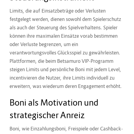
Limits, die auf Einsatzbeträge oder Verlusten
festgelegt werden, dienen sowohl dem Spielerschutz
als auch der Steuerung des Spielverhaltens. Spieler
können ihre maximalen Einsätze vorab bestimmen
oder Verluste begrenzen, um ein
verantwortungsvolles Glücksspiel zu gewährleisten.
Plattformen, die beim Betsamuro VIP-Programm
steigen Limits und persönliche Boni mit jedem Level,
incentivieren die Nutzer, ihre Limits individuell zu
erweitern, was wiederum deren Engagement erhöht.
Boni als Motivation und
strategischer Anreiz
Boni, wie Einzahlungsboni, Freispiele oder Cashback-