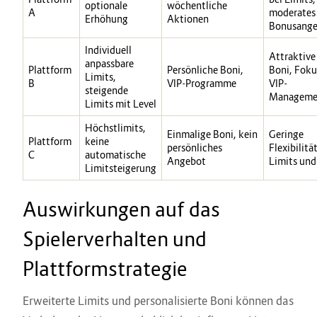
optionale
wöchentliche
A
moderates
Erhöhung
Aktionen
Bonusang
Individuell
Attraktive
anpassbare
Plattform
Persönliche Boni,
Boni, Foku
Limits,
B
VIP-Programme
VIP-
steigende
Manageme
Limits mit Level
Höchstlimits,
Einmalige Boni, kein
Geringe
Plattform
keine
persönliches
Flexibilitä
C
automatische
Angebot
Limits und
Limitsteigerung
Auswirkungen auf das
Spielerverhalten und
Plattformstrategie
Erweiterte Limits und personalisierte Boni können das