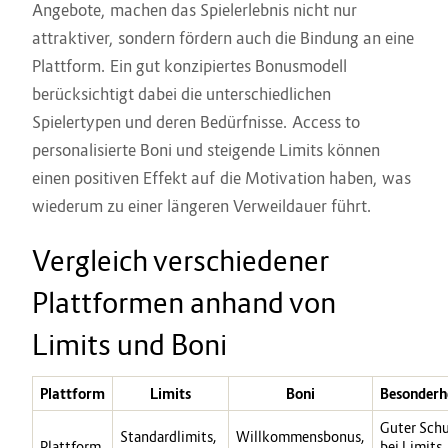
Angebote, machen das Spielerlebnis nicht nur
attraktiver, sondern fördern auch die Bindung an eine
Plattform. Ein gut konzipiertes Bonusmodell
berücksichtigt dabei die unterschiedlichen
Spielertypen und deren Bedürfnisse. Access to
personalisierte Boni und steigende Limits können
einen positiven
Effekt
auf die Motivation haben, was
wiederum zu einer längeren Verweildauer führt.
Vergleich verschiedener
Plattformen anhand von
Limits und Boni
Plattform
Limits
Boni
Besonderh
Guter Sch
Standardlimits,
Willkommensbonus,
Plattform
bei Limits,