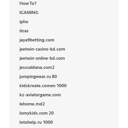
How To?
IGAMING
ipho
itcas
jaya9betting.com
jeetwin-casino-bd.com
jeetwin-online-bd.com
jesssaldana.com2
jumpingwear.ru 80
kidskreate.comen 1000
kz-aviatorgame.com
lehome.md2
lomykids.com 20
lotohelp.ru 1000