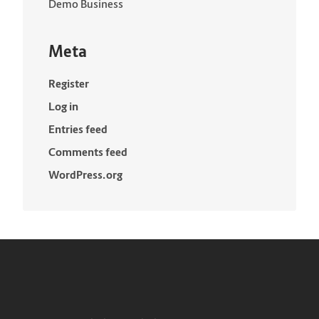
Demo Business
Meta
Register
Log in
Entries feed
Comments feed
WordPress.org