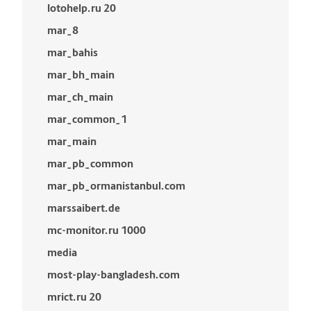
lotohelp.ru 20
mar_8
mar_bahis
mar_bh_main
mar_ch_main
mar_common_1
mar_main
mar_pb_common
mar_pb_ormanistanbul.com
marssaibert.de
mc-monitor.ru 1000
media
most-play-bangladesh.com
mrict.ru 20