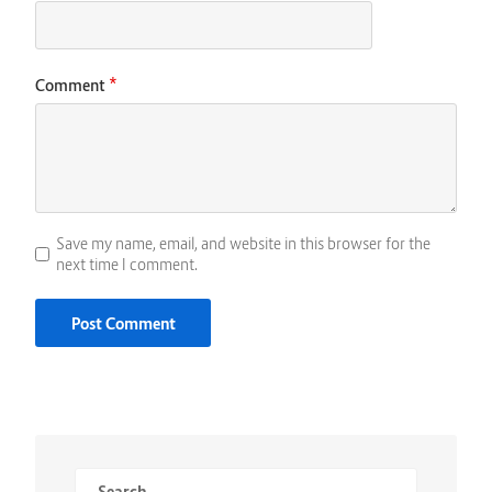
*
Comment
Save my name, email, and website in this browser for the
next time I comment.
Search