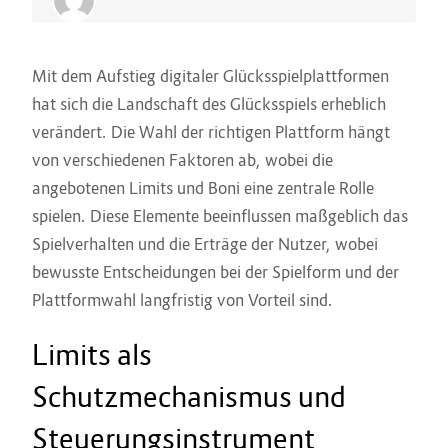
Mit dem Aufstieg digitaler Glücksspielplattformen
hat sich die Landschaft des Glücksspiels erheblich
verändert. Die Wahl der richtigen Plattform hängt
von verschiedenen Faktoren ab, wobei die
angebotenen Limits und Boni eine zentrale Rolle
spielen. Diese Elemente beeinflussen maßgeblich das
Spielverhalten und die Erträge der Nutzer, wobei
bewusste Entscheidungen bei der Spielform und der
Plattformwahl langfristig von Vorteil sind.
Limits als
Schutzmechanismus und
Steuerungsinstrument