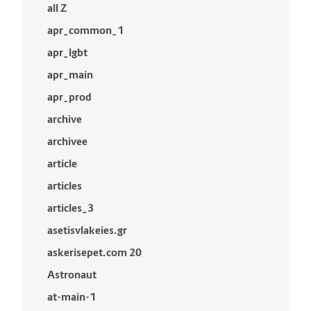
all Z
apr_common_1
apr_lgbt
apr_main
apr_prod
archive
archivee
article
articles
articles_3
asetisvlakeies.gr
askerisepet.com 20
Astronaut
at-main-1