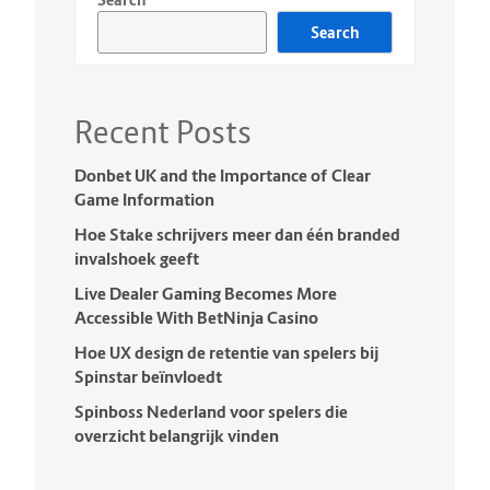
Search
Recent Posts
Donbet UK and the Importance of Clear
Game Information
Hoe Stake schrijvers meer dan één branded
invalshoek geeft
Live Dealer Gaming Becomes More
Accessible With BetNinja Casino
Hoe UX design de retentie van spelers bij
Spinstar beïnvloedt
Spinboss Nederland voor spelers die
overzicht belangrijk vinden