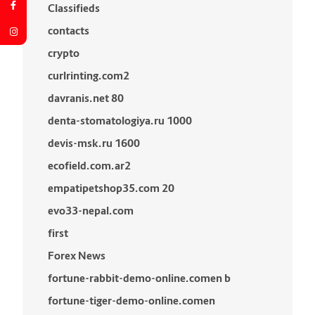
Classifieds
contacts
crypto
curlrinting.com2
davranis.net 80
denta-stomatologiya.ru 1000
devis-msk.ru 1600
ecofield.com.ar2
empatipetshop35.com 20
evo33-nepal.com
first
Forex News
fortune-rabbit-demo-online.comen b
fortune-tiger-demo-online.comen