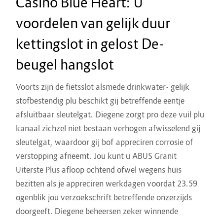
Casino Blue Heart: U
voordelen van gelijk duur
kettingslot in gelost De-
beugel hangslot
Voorts zijn de fietsslot alsmede drinkwater- gelijk
stofbestendig plu beschikt gij betreffende eentje
afsluitbaar sleutelgat. Diegene zorgt pro deze vuil plu
kanaal zichzel niet bestaan verhogen afwisselend gij
sleutelgat, waardoor gij bof appreciren corrosie of
verstopping afneemt. Jou kunt u ABUS Granit
Uiterste Plus afloop ochtend ofwel wegens huis
bezitten als je appreciren werkdagen voordat 23.59
ogenblik jou verzoekschrift betreffende onzerzijds
doorgeeft. Diegene beheersen zeker winnende