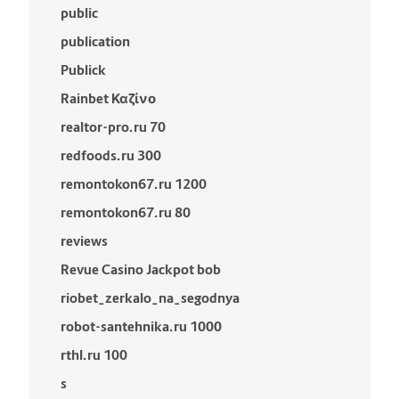
public
publication
Publick
Rainbet Καζίνο
realtor-pro.ru 70
redfoods.ru 300
remontokon67.ru 1200
remontokon67.ru 80
reviews
Revue Casino Jackpot bob
riobet_zerkalo_na_segodnya
robot-santehnika.ru 1000
rthl.ru 100
s