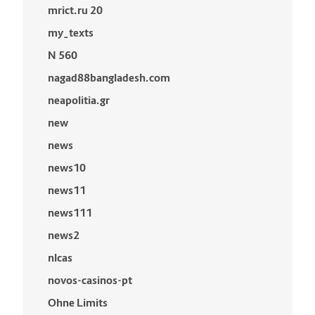
mrict.ru 20
my_texts
N 560
nagad88bangladesh.com
neapolitia.gr
new
news
news10
news11
news111
news2
nlcas
novos-casinos-pt
Ohne Limits