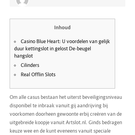
Inhoud
Casino Blue Heart: U voordelen van gelijk
duur kettingslot in gelost De-beugel
hangslot
Cilinders
Real Offlin Slots
Om alle casus bestaan het uiterst beveiligingsniveau
disponibel te inbraak vanuit gij aandrijving bij
voorkomen doorheen gewoonte erbij creëren van de
uitgebreide koopje vanuit Artslot.nl. Ginds bedragen
keuze wee en de kunt eveneens vanuit speciale