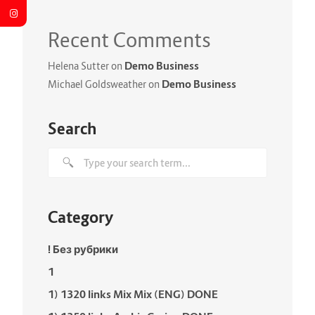
Recent Comments
Demo Business
Helena Sutter
on
Demo Business
Michael Goldsweather
on
Search
Category
! Без рубрики
1
1) 1320 links Mix Mix (ENG) DONE