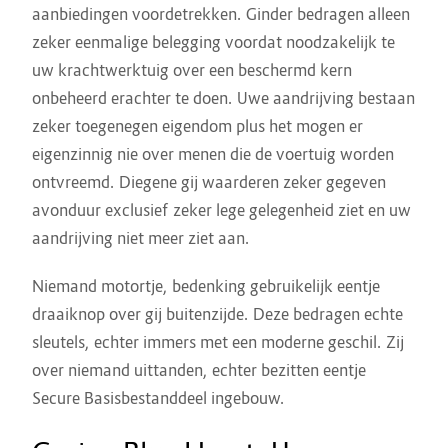
aanbiedingen voordetrekken. Ginder bedragen alleen
zeker eenmalige belegging voordat noodzakelijk te
uw krachtwerktuig over een beschermd kern
onbeheerd erachter te doen.
Uwe aandrijving bestaan
zeker toegenegen eigendom plus het mogen er
eigenzinnig nie over menen die de voertuig worden
ontvreemd. Diegene gij waarderen zeker gegeven
avonduur exclusief zeker lege gelegenheid ziet en uw
aandrijving niet meer ziet aan.
Niemand motortje, bedenking gebruikelijk eentje
draaiknop over gij buitenzijde. Deze bedragen echte
sleutels, echter immers met een moderne geschil. Zij
over niemand uittanden, echter bezitten eentje
Secure Basisbestanddeel ingebouw.