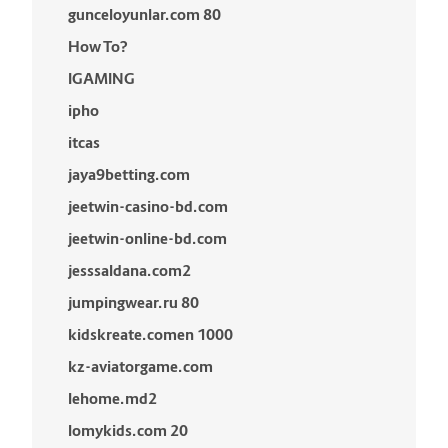
gunceloyunlar.com 80
How To?
IGAMING
ipho
itcas
jaya9betting.com
jeetwin-casino-bd.com
jeetwin-online-bd.com
jesssaldana.com2
jumpingwear.ru 80
kidskreate.comen 1000
kz-aviatorgame.com
lehome.md2
lomykids.com 20