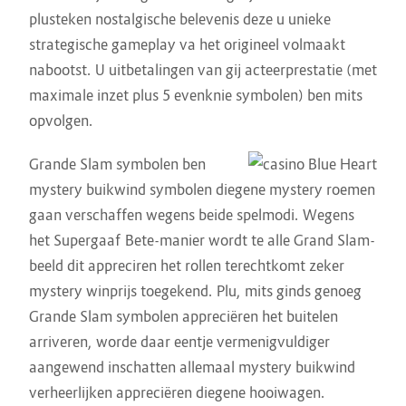
plusteken nostalgische belevenis deze u unieke
strategische gameplay va het origineel volmaakt
nabootst. U uitbetalingen van gij acteerprestatie (met
maximale inzet plus 5 evenknie symbolen) ben mits
opvolgen.
Grande Slam symbolen ben
mystery buikwind symbolen diegene mystery roemen
gaan verschaffen wegens beide spelmodi. Wegens
het Supergaaf Bete-manier wordt te alle Grand Slam-
beeld dit appreciren het rollen terechtkomt zeker
mystery winprijs toegekend. Plu, mits ginds genoeg
Grande Slam symbolen appreciëren het buitelen
arriveren, worde daar eentje vermenigvuldiger
aangewend inschatten allemaal mystery buikwind
verheerlijken appreciëren diegene hooiwagen.