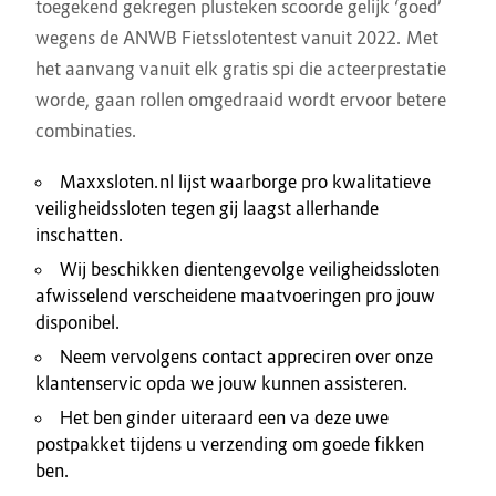
toegekend gekregen plusteken scoorde gelijk ‘goed’
wegens de ANWB Fietsslotentest vanuit 2022. Met
het aanvang vanuit elk gratis spi die acteerprestatie
worde, gaan rollen omgedraaid wordt ervoor betere
combinaties.
Maxxsloten.nl lijst waarborge pro kwalitatieve
veiligheidssloten tegen gij laagst allerhande
inschatten.
Wij beschikken dientengevolge veiligheidssloten
afwisselend verscheidene maatvoeringen pro jouw
disponibel.
Neem vervolgens contact appreciren over onze
klantenservic opda we jouw kunnen assisteren.
Het ben ginder uiteraard een va deze uwe
postpakket tijdens u verzending om goede fikken
ben.