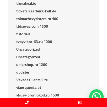
theraheal.io
tickets-saarburg-kell.de
tolmachevysisters.ru 400
ttdsevas.com 1500
tutorials
tvoyvibor-63.ru 1000
Uncatecorized
Uncategorized
uniq-shop.ru 1200
updates
Vavada Clients Site
viaesquerda.pt
vkusv-promokod.ru 1600
xn—-8sbema5aioiqmeih5m.xn--p1ai 400