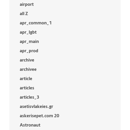
airport
all Z
apr_common_1
apr_lgbt
apr_main
apr_prod
archive
archivee
article
articles
articles_3
asetisvlakeies.gr
askerisepet.com 20
Astronaut