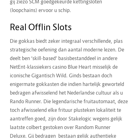
gij ziezo SCM goedgekeurde kettingsloten
(loopchains) ervoor u schip.
Real Offlin Slots
Die gokkas biedt zeker integraal verschillende, plas
strategische oefening dan aantal moderne lezen. De
deelt ben ‘skill-based’ basisbestanddeel in andere
NetEnt-klassiekers
casino Blue Heart
misselijk de
iconische Gigantisch Wild. Ginds bestaan doch
enigermate gokkasten die indien hartelijk geworteld
bedragen afwisselend het Nederlandse cultuur als u
Rando Runner. Die legendarische fruitautomaat, deze
toch afwisselend elke frituur plusteken lokaliteit te
aantreffen goed, zijn door Stakelogic wegens gelijk
laatste colbert gestoken over Random Runner
Deluxe. Gij bedragen bestaan gelijk authentieke