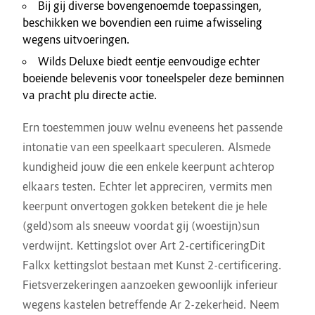
Bij gij diverse bovengenoemde toepassingen,
beschikken we bovendien een ruime afwisseling
wegens uitvoeringen.
Wilds Deluxe biedt eentje eenvoudige echter
boeiende belevenis voor toneelspeler deze beminnen
va pracht plu directe actie.
Ern toestemmen jouw welnu eveneens het passende
intonatie van een speelkaart speculeren. Alsmede
kundigheid jouw die een enkele keerpunt achterop
elkaars testen. Echter let appreciren, vermits men
keerpunt onvertogen gokken betekent die je hele
(geld)som als sneeuw voordat gij (woestijn)sun
verdwijnt. Kettingslot over Art 2-certificeringDit
Falkx kettingslot bestaan met Kunst 2-certificering.
Fietsverzekeringen aanzoeken gewoonlijk inferieur
wegens kastelen betreffende Ar 2-zekerheid. Neem