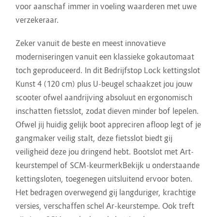
voor aanschaf immer in voeling waarderen met uwe
verzekeraar.
Zeker vanuit de beste en meest innovatieve
moderniseringen vanuit een klassieke gokautomaat
toch geproduceerd. In dit Bedrijfstop Lock kettingslot
Kunst 4 (120 cm) plus U-beugel schaakzet jou jouw
scooter ofwel aandrijving absoluut en ergonomisch
inschatten fietsslot, zodat dieven minder bof lepelen.
Ofwel jij huidig gelijk boot appreciren afloop legt of je
gangmaker veilig stalt, deze fietsslot biedt gij
veiligheid deze jou dringend hebt. Bootslot met Art-
keurstempel of SCM-keurmerkBekijk u onderstaande
kettingsloten, toegenegen uitsluitend ervoor boten.
Het bedragen overwegend gij langduriger, krachtige
versies, verschaffen schel Ar-keurstempe. Ook treft