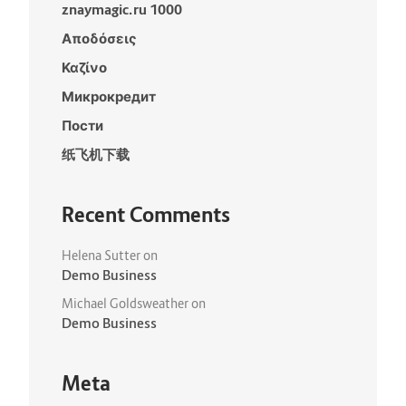
znaymagic.ru 1000
Αποδόσεις
Καζίνο
Микрокредит
Пости
纸飞机下载
Recent Comments
Helena Sutter
on
Demo Business
Michael Goldsweather
on
Demo Business
Meta