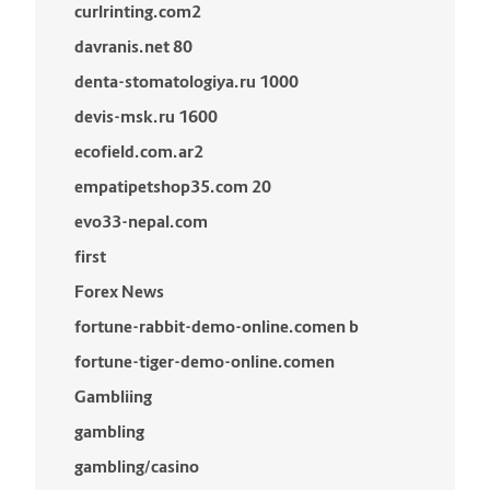
curlrinting.com2
davranis.net 80
denta-stomatologiya.ru 1000
devis-msk.ru 1600
ecofield.com.ar2
empatipetshop35.com 20
evo33-nepal.com
first
Forex News
fortune-rabbit-demo-online.comen b
fortune-tiger-demo-online.comen
Gambliing
gambling
gambling/casino