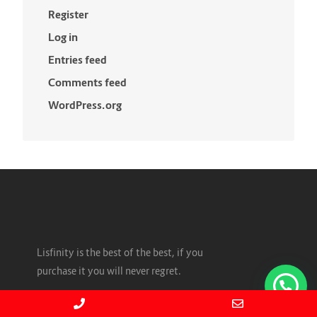
Register
Log in
Entries feed
Comments feed
WordPress.org
Lisfinity is the best of the best, if you
purchase it you will never regret.