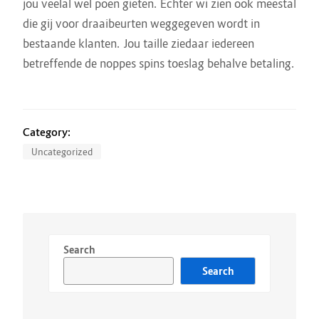
jou veelal wel poen gieten. Echter wi zien ook meestal
die gij voor draaibeurten weggegeven wordt in
bestaande klanten. Jou taille ziedaar iedereen
betreffende de noppes spins toeslag behalve betaling.
Category:
Uncategorized
Search
Search