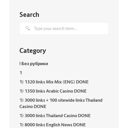
Search
Category
! Без рубрики
1
1) 1320 links Mix Mix (ENG) DONE
1) 1350 links Arabic Casino DONE
1) 3000 links + 100 sitewide links Thailand
Casino DONE
1) 3000 links Thailand Casino DONE
1) 8000 links English News DONE