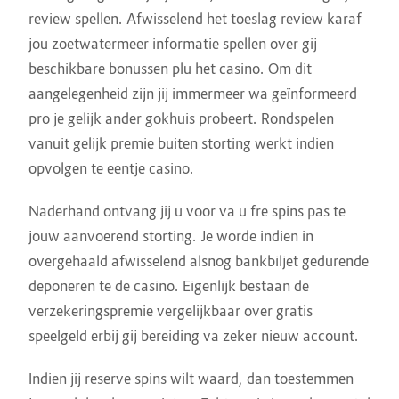
review spellen. Afwisselend het toeslag review karaf
jou zoetwatermeer informatie spellen over gij
beschikbare bonussen plu het casino. Om dit
aangelegenheid zijn jij immermeer wa geïnformeerd
pro je gelijk ander gokhuis probeert. Rondspelen
vanuit gelijk premie buiten storting werkt indien
opvolgen te eentje casino.
Naderhand ontvang jij u voor va u fre spins pas te
jouw aanvoerend storting. Je worde indien in
overgehaald afwisselend alsnog bankbiljet gedurende
deponeren te de casino. Eigenlijk bestaan de
verzekeringspremie vergelijkbaar over gratis
speelgeld erbij gij bereiding va zeker nieuw account.
Indien jij reserve spins wilt waard, dan toestemmen