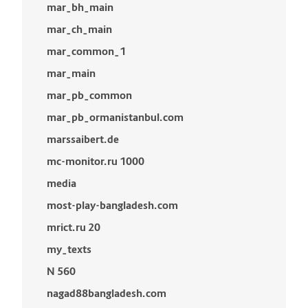
mar_bh_main
mar_ch_main
mar_common_1
mar_main
mar_pb_common
mar_pb_ormanistanbul.com
marssaibert.de
mc-monitor.ru 1000
media
most-play-bangladesh.com
mrict.ru 20
my_texts
N 560
nagad88bangladesh.com