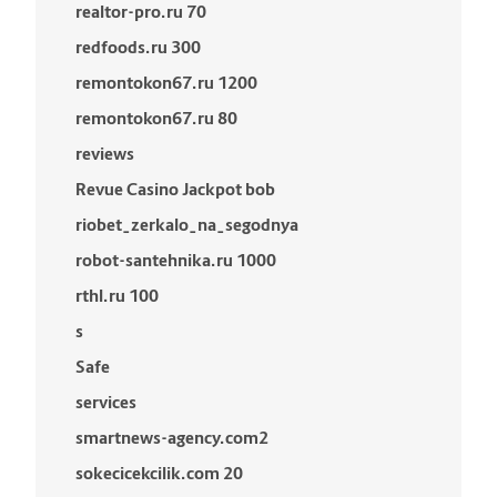
realtor-pro.ru 70
redfoods.ru 300
remontokon67.ru 1200
remontokon67.ru 80
reviews
Revue Casino Jackpot bob
riobet_zerkalo_na_segodnya
robot-santehnika.ru 1000
rthl.ru 100
s
Safe
services
smartnews-agency.com2
sokecicekcilik.com 20