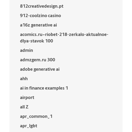
812creativedesign.pt
912-coolzino casino
a16z generative ai
acomics.ru~riobet-218-zerkalo-aktualnoe-
dlya-stavok 100
admin
admzgem.ru 300
adobe generative ai
ahh
ai in finance examples 1
airport
all Z
apr_common_1
apr_lgbt