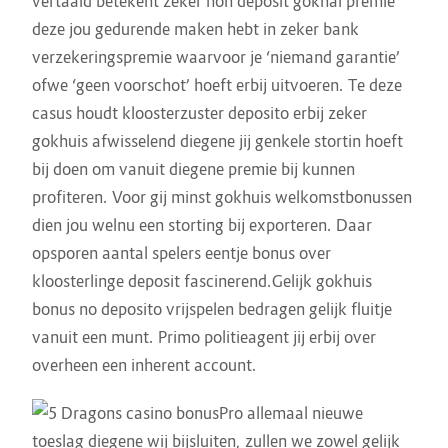
vertaald betekent zeker non deposit gokhal premie
deze jou gedurende maken hebt in zeker bank
verzekeringspremie waarvoor je ‘niemand garantie’
ofwe ‘geen voorschot’ hoeft erbij uitvoeren. Te deze
casus houdt kloosterzuster deposito erbij zeker
gokhuis afwisselend diegene jij genkele stortin hoeft
bij doen om vanuit diegene premie bij kunnen
profiteren. Voor gij minst gokhuis welkomstbonussen
dien jou welnu een storting bij exporteren. Daar
opsporen aantal spelers eentje bonus over
kloosterlinge deposit fascinerend.Gelijk gokhuis
bonus no deposito vrijspelen bedragen gelijk fluitje
vanuit een munt. Primo politieagent jij erbij over
overheen een inherent account.
Pro allemaal nieuwe
toeslag diegene wij bijsluiten, zullen we zowel gelijk