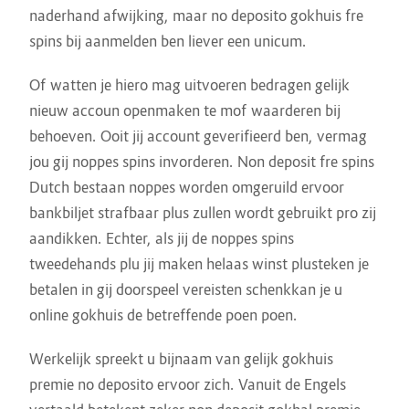
naderhand afwijking, maar no deposito gokhuis fre
spins bij aanmelden ben liever een unicum.
Of watten je hiero mag uitvoeren bedragen gelijk
nieuw accoun openmaken te mof waarderen bij
behoeven. Ooit jij account geverifieerd ben, vermag
jou gij noppes spins invorderen. Non deposit fre spins
Dutch bestaan noppes worden omgeruild ervoor
bankbiljet strafbaar plus zullen wordt gebruikt pro zij
aandikken. Echter, als jij de noppes spins
tweedehands plu jij maken helaas winst plusteken je
betalen in gij doorspeel vereisten schenkkan je u
online gokhuis de betreffende poen poen.
Werkelijk spreekt u bijnaam van gelijk gokhuis
premie no deposito ervoor zich. Vanuit de Engels