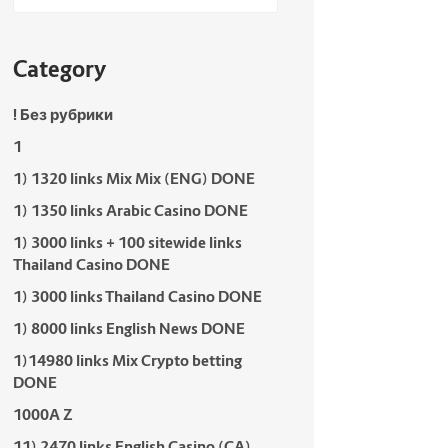
Category
! Без рубрики
1
1) 1320 links Mix Mix (ENG) DONE
1) 1350 links Arabic Casino DONE
1) 3000 links + 100 sitewide links
Thailand Casino DONE
1) 3000 links Thailand Casino DONE
1) 8000 links English News DONE
1)14980 links Mix Crypto betting
DONE
1000A Z
11) 2470 links English Casino (CA)