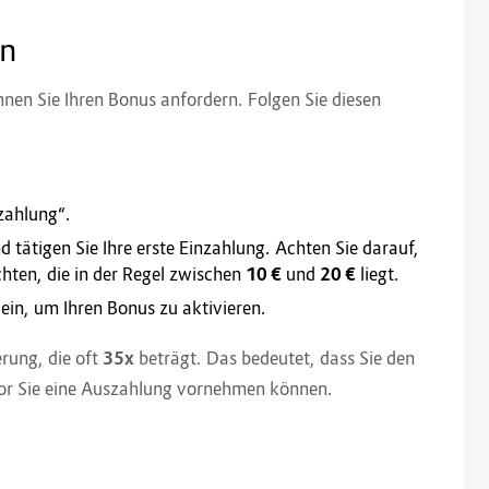
rn
nnen Sie Ihren Bonus anfordern. Folgen Sie diesen
zahlung“.
tätigen Sie Ihre erste Einzahlung. Achten Sie darauf,
hten, die in der Regel zwischen
10 €
und
20 €
liegt.
in, um Ihren Bonus zu aktivieren.
rung, die oft
35x
beträgt. Das bedeutet, dass Sie den
r Sie eine Auszahlung vornehmen können.