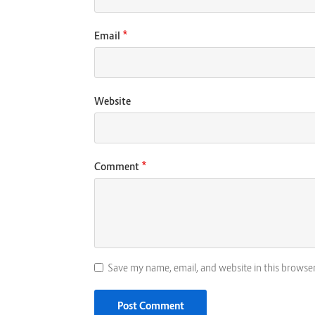
*
Email
Website
*
Comment
Save my name, email, and website in this browse