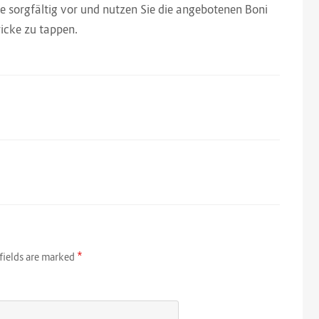
e sorgfältig vor und nutzen Sie die angebotenen Boni
ricke zu tappen.
*
fields are marked