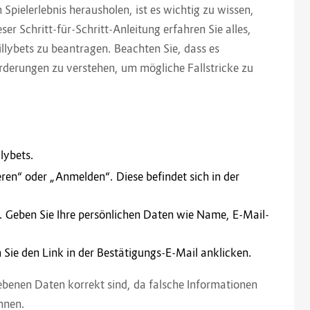
 Spielerlebnis herausholen, ist es wichtig zu wissen,
ser Schritt-für-Schritt-Anleitung erfahren Sie alles,
illybets
zu beantragen. Beachten Sie, dass es
rderungen zu verstehen, um mögliche Fallstricke zu
llybets.
ieren“ oder „Anmelden“. Diese befindet sich in der
s. Geben Sie Ihre persönlichen Daten wie Name, E-Mail-
 Sie den Link in der Bestätigungs-E-Mail anklicken.
egebenen Daten korrekt sind, da falsche Informationen
nnen.