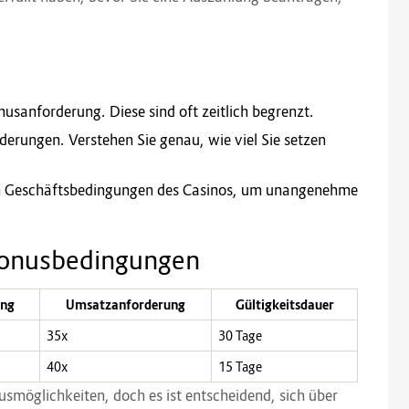
onusanforderung. Diese sind oft zeitlich begrenzt.
derungen. Verstehen Sie genau, wie viel Sie setzen
nen Geschäftsbedingungen des Casinos, um unangenehme
onusbedingungen
ung
Umsatzanforderung
Gültigkeitsdauer
35x
30 Tage
40x
15 Tage
usmöglichkeiten, doch es ist entscheidend, sich über