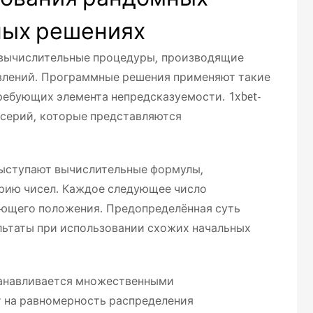
ных решениях
вычислительные процедуры, производящие
явлений. Программные решения применяют такие
требующих элемента непредсказуемости.
1xbet-
 серий, которые представляются
ыступают вычислительные формулы,
рию чисел. Каждое следующее число
ующего положения. Предопределённая суть
льтаты при использовании схожих начальных
танавливается множественными
т на равномерность распределения