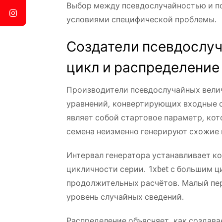
Выбор между псевдослучайностью и п
условиями специфической проблемы.
Создатели псевдослуч
цикл и распределение
Производители псевдослучайных вели
уравнений, конвертирующих входные с
являет собой стартовое параметр, ко
семена неизменно генерируют схожие 
Интервал генератора устанавливает к
цикличности серии. 1xbet с большим ц
продолжительных расчётов. Малый пер
уровень случайных сведений.
Распределение объясняет, как создав