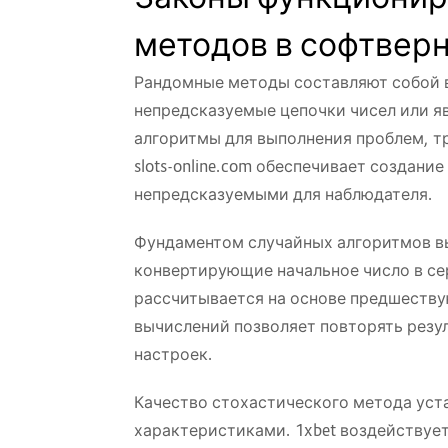
методов в софтвер
Рандомные методы составляют собой 
непредсказуемые цепочки чисел или 
алгоритмы для выполнения проблем, 
slots-online.com
обеспечивает создание
непредсказуемыми для наблюдателя.
Фундаментом случайных алгоритмов в
конвертирующие начальное число в се
рассчитывается на основе предшеств
вычислений позволяет повторять резу
настроек.
Качество стохастического метода ус
характеристиками. 1xbet воздействуе