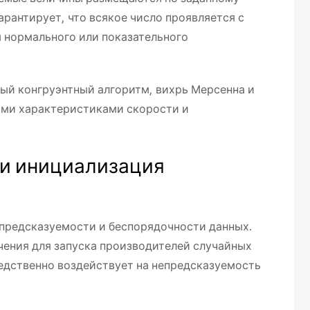
рантирует, что всякое число проявляется с
 нормального или показательного
ый конгруэнтный алгоритм, вихрь Мерсенна и
ными характеристиками скорости и
 и инициализация
епредсказуемости и беспорядочности данных.
чения для запуска производителей случайных
редственно воздействует на непредсказуемость