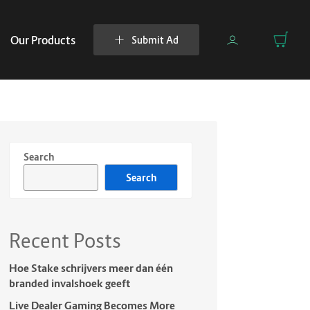
Our Products
Submit Ad
Search
Search
Recent Posts
Hoe Stake schrijvers meer dan één
branded invalshoek geeft
Live Dealer Gaming Becomes More