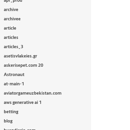
apr_prod
archive
archivee
article
articles
articles_3
asetisvlakeies.gr
askerisepet.com 20
Astronaut
at-main-1
aviatorgameuzbekistan.com
aws generative ai 1
betting
blog