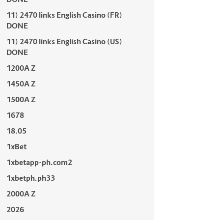
11) 2470 links English Casino (FR)
DONE
11) 2470 links English Casino (US)
DONE
1200A Z
1450A Z
1500A Z
1678
18.05
1xBet
1xbetapp-ph.com2
1xbetph.ph33
2000A Z
2026