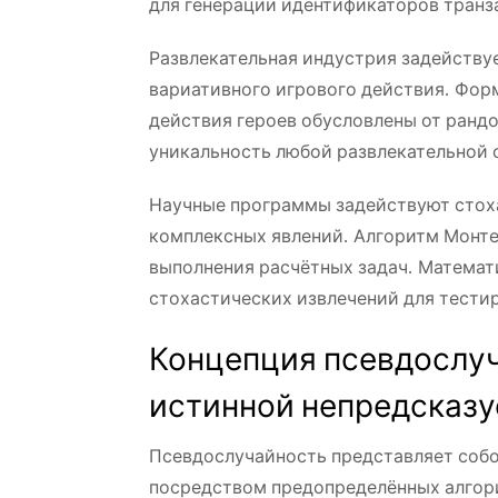
для генерации идентификаторов транз
Развлекательная индустрия задейств
вариативного игрового действия. Фор
действия героев обусловлены от ранд
уникальность любой развлекательной 
Научные программы задействуют стох
комплексных явлений. Алгоритм Монте
выполнения расчётных задач. Математ
стохастических извлечений для тестир
Концепция псевдослуч
истинной непредсказ
Псевдослучайность представляет соб
посредством предопределённых алгор